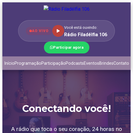
Você está ouvindo:
AO VIVO
Rádio Filadélfia 106
Participar agora
Início
Programação
Participação
Podcasts
Eventos
Brindes
Contato
Conectando você!
A rádio que toca o seu coração, 24 horas no